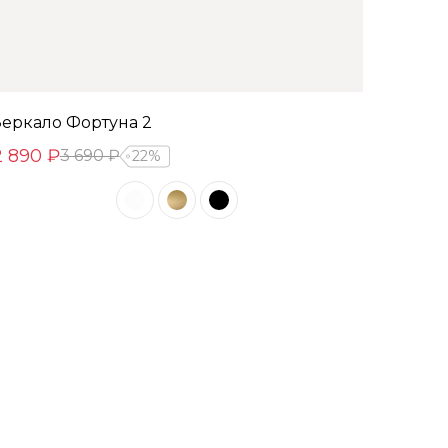
Зеркало Фортуна 2
2 890 ₽
3 690 ₽
22%