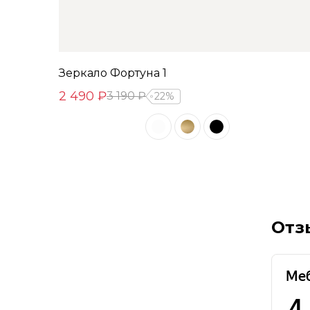
Зеркало Фортуна 1
2 490 ₽
3 190 ₽
22%
Отз