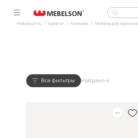
Mebelson.ru
/
Каталог
/
Комнаты
/
Мебель для прихож
Все фильтры
Найдено 4