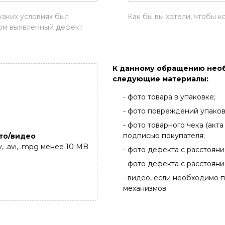
каких условиях был
Как бы вы хотели, чтобы 
ом выявленный дефект
К данному обращению нео
следующие материалы:
- фото товара в упаковке;
- фото повреждений упаков
- фото товарного чека (акт
подписью покупателя;
то/видео
mv, .avi, .mpg менее 10 MB
- фото дефекта с расстояния
- фото дефекта с расстояни
- видео, если необходимо 
механизмов.