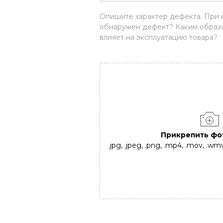
Опишите характер дефекта. При 
обнаружен дефект? Каким образ
влияет на эксплуатацию товара?
Прикрепить фо
.jpg, .jpeg, .png, .mp4, .mov, .w