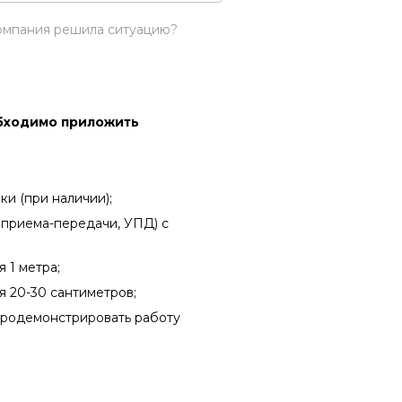
компания решила ситуацию?
бходимо приложить
ки (при наличии);
а приема-передачи, УПД) с
 1 метра;
я 20-30 сантиметров;
продемонстрировать работу