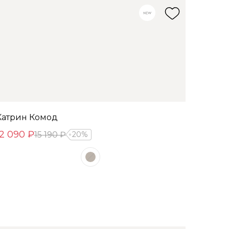
Катрин Комод
12 090 ₽
15 190 ₽
20%