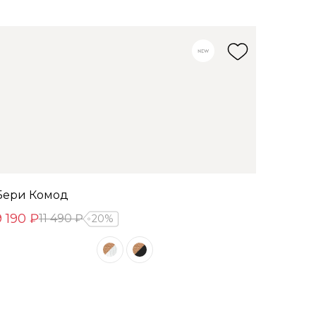
Бери Комод
9 190 ₽
11 490 ₽
20%