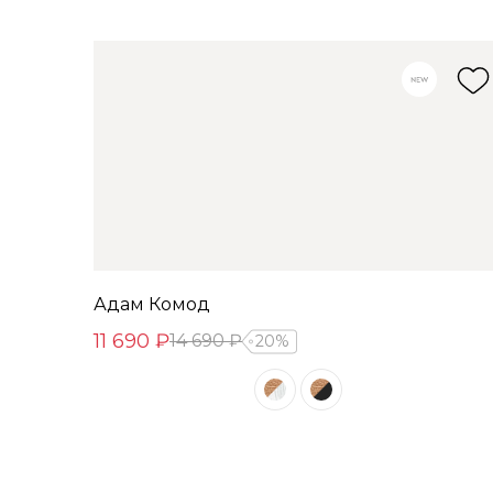
Адам Комод
11 690 ₽
14 690 ₽
20%