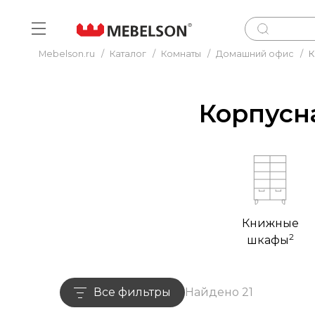
Mebelson.ru
/
Каталог
/
Комнаты
/
Домашний офис
/
К
Корпусн
Книжные
2
шкафы
Все фильтры
Найдено 21