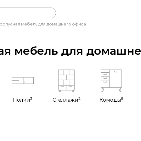
орпусная мебель для домашнего офиса
ая мебель для домашне
3
2
8
Полки
Стеллажи
Комоды