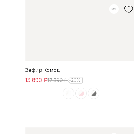
Зефир Комод
13 890 ₽
17 390 ₽
20%