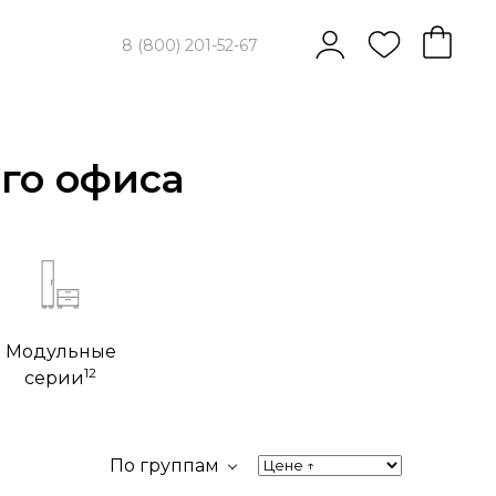
8 (800) 201-52-67
го офиса
Модульные
12
серии
По группам