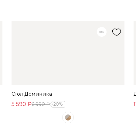
Стол Доминика
5 590 ₽
6 990 ₽
20%