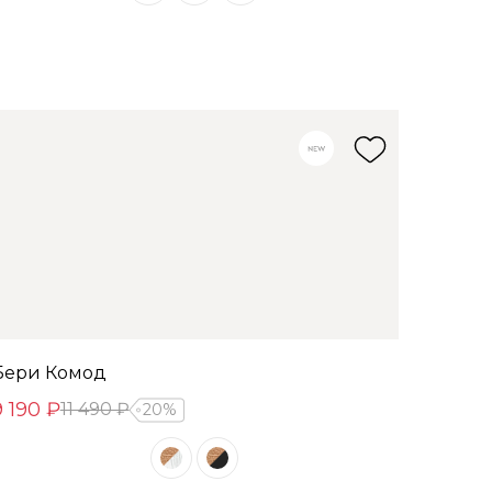
Бери Комод
9 190 ₽
11 490 ₽
20%