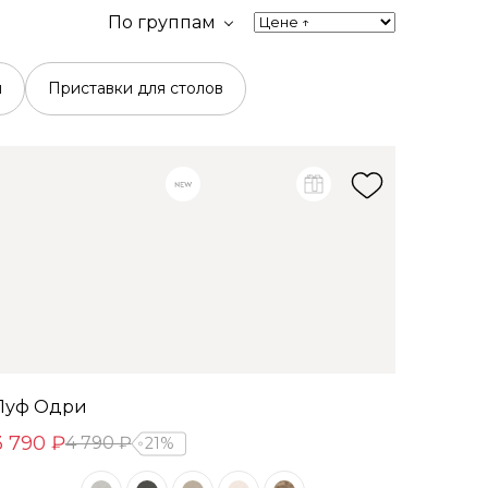
По группам
й
Приставки для столов
Пуф Одри
3 790 ₽
4 790 ₽
21%