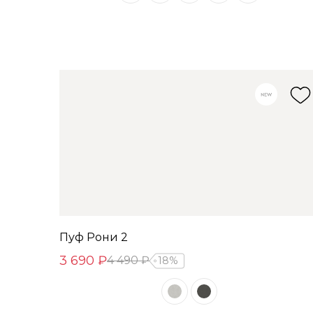
Пуф Рони 2
3 690 ₽
4 490 ₽
18%