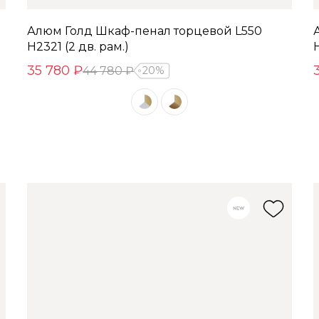
Алюм Голд Шкаф-пенал торцевой L550
H2321 (2 дв. рам.)
H
35 780 ₽
44 780 ₽
20%