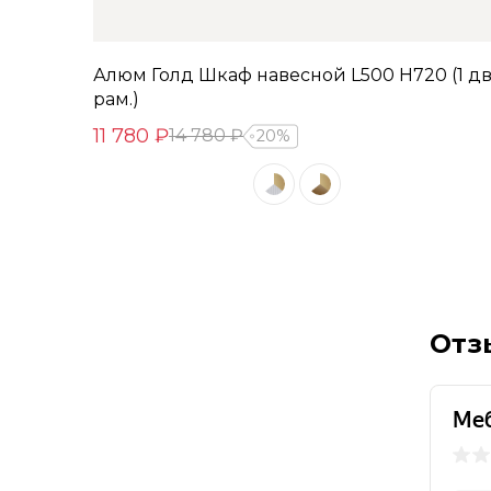
Алюм Голд Шкаф навесной L500 Н720 (1 дв
рам.)
11 780 ₽
14 780 ₽
20%
Отз