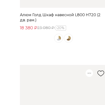
Алюм Голд Шкаф навесной L800 Н720 (2
дв. рам.)
18 380 ₽
23 080 ₽
20%