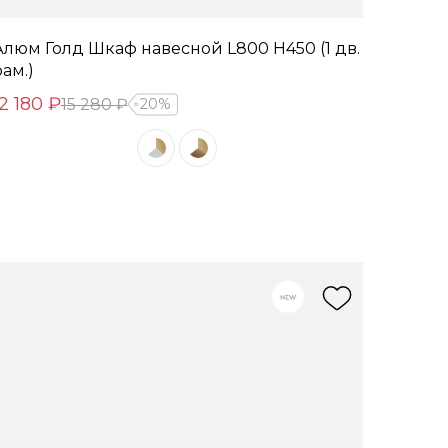
Алюм Голд Шкаф навесной L800 Н450 (1 дв.
рам.)
12 180 ₽
15 280 ₽
20%