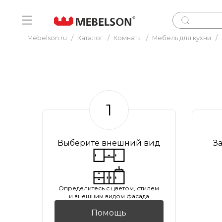
Mebelson.ru
/
Каталог
/
Комнаты
/
Мебель для кухни
/
1
Выберите внешний вид
З
Oпределитесь с цветом, стилем
и внешним видом фасада
Помощь