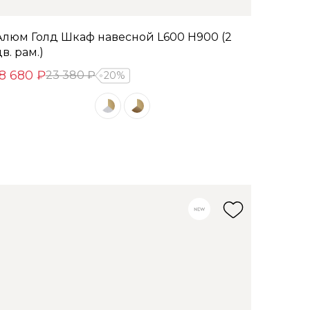
Алюм Голд Шкаф навесной L600 Н900 (2
в. рам.)
18 680 ₽
23 380 ₽
20%