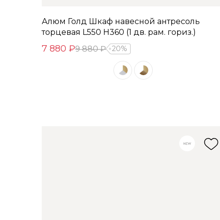
Алюм Голд Шкаф навесной антресоль
торцевая L550 H360 (1 дв. рам. гориз.)
7 880 ₽
9 880 ₽
20%