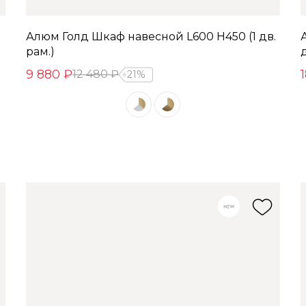
Алюм Голд Шкаф навесной L600 Н450 (1 дв.
рам.)
д
9 880 ₽
12 480 ₽
21%