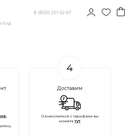
8 (800) 201-52-67
 Голд
4
ект
Доставим
ие,
Ознакомиться с тарифами вы
можете
тут
итесь