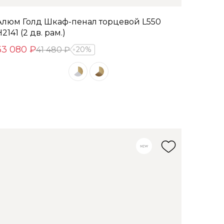
Алюм Голд Шкаф-пенал торцевой L550
2141 (2 дв. рам.)
33 080 ₽
41 480 ₽
20%