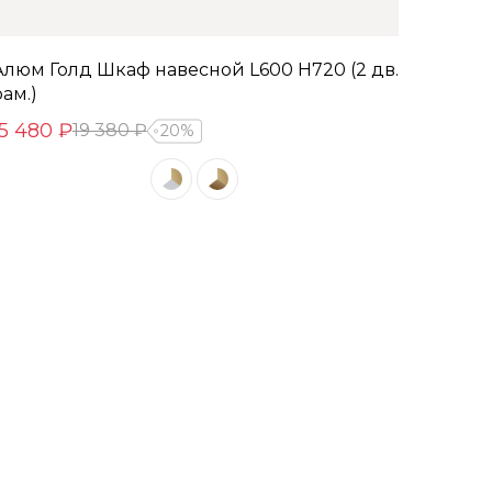
Алюм Голд Шкаф навесной L600 Н720 (2 дв.
рам.)
15 480 ₽
19 380 ₽
20%