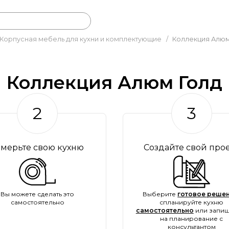
Корпусная мебель для кухни и комплектующие
/
Коллекция Алюм
Коллекция Алюм Голд
2
3
амерьте свою кухню
Создайте свой про
Вы можете сделать это
Выберите
готовое решен
самостоятельно
спланируйте кухню
самостоятельно
или запиш
на планирование с
консультантом