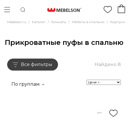
Mebelson.ru
/
Каталог
/
Комнаты
/
Мебель в спальню
/
Корпусна
Прикроватные пуфы в спальню
Все фильтры
Найдено 8
По группам