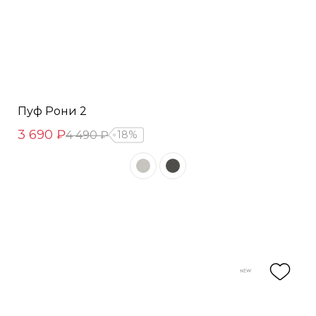
Пуф Рони 2
3 690 ₽
4 490 ₽
18%