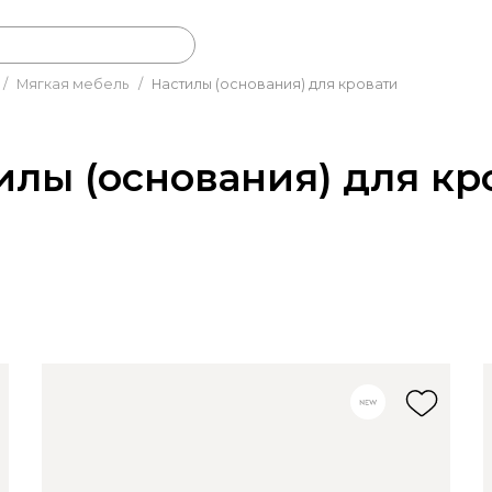
/
Мягкая мебель
/
Настилы (основания) для кровати
илы (основания) для кр