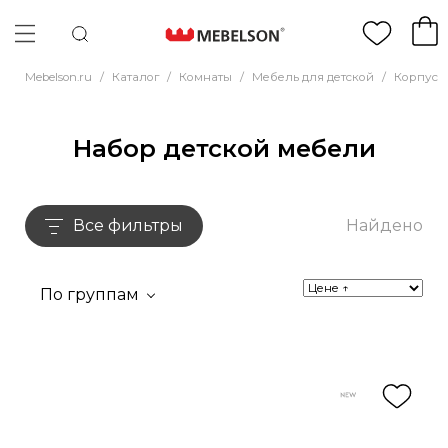
Mebelson.ru
/
Каталог
/
Комнаты
/
Мебель для детской
/
Корпусн
Набор детской мебели
Все фильтры
Найдено
По группам