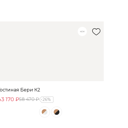
Гостиная Бери К2
43 170 ₽
58 470 ₽
26%