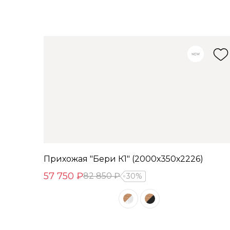
Прихожая "Бери К1" (2000х350х2226)
57 750 ₽
82 850 ₽
30%