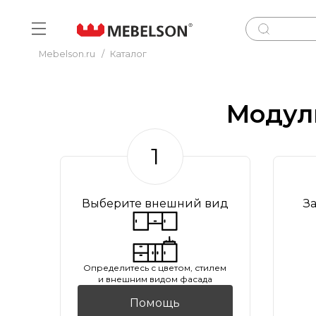
Mebelson.ru
/
Каталог
Модул
1
Выберите внешний вид
З
Oпределитесь с цветом, стилем
и внешним видом фасада
Помощь