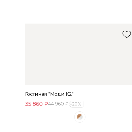
Гостиная "Моди К2"
35 860 ₽
44 960 ₽
20%