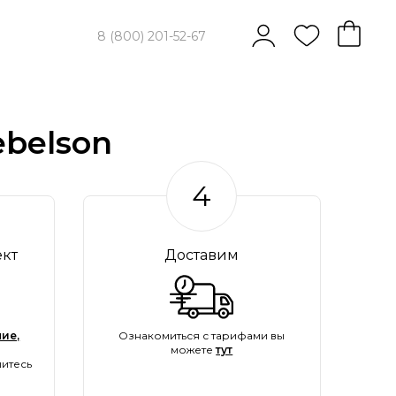
8 (800) 201-52-67
belson
4
ект
Доставим
ие,
Ознакомиться с тарифами вы
можете
тут
итесь