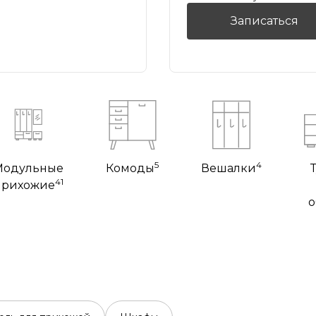
Записаться
5
4
Модульные
Комоды
Вешалки
41
прихожие
о