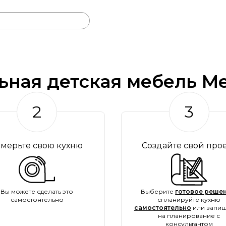
ьная детская мебель Me
2
3
амерьте свою кухню
Создайте свой про
Вы можете сделать это
Выберите
готовое решен
самостоятельно
спланируйте кухню
самостоятельно
или запиш
на планирование с
консультантом