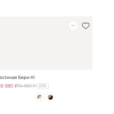
Гостиная Бери К1
26 580 ₽
34 680 ₽
23%