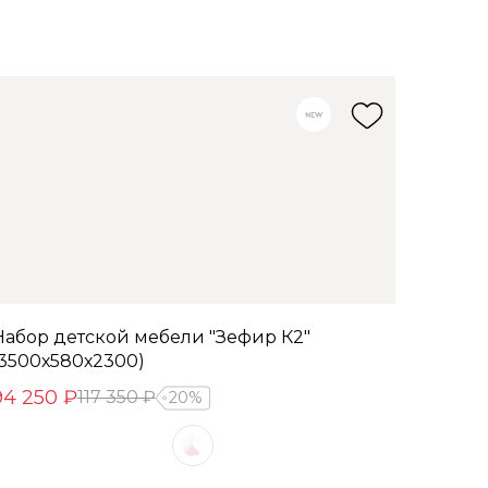
Набор детской мебели "Зефир К2"
(3500х580х2300)
94 250 ₽
117 350 ₽
20%